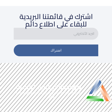
اشترك في قائمتنا البريدية
للبقاء على اطلاع دائم
البريد
الألكتروني
اشتراك
مؤسسة مجتمع مدني غير حكومية وغير ربحية، نعمل على