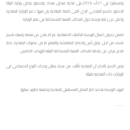
ومستقر) في 27آب 2019على قاعة فندق بغداد وبحضور وكيل وزارة البيئة
الدكتور جاسم الفلاحي الذي القى كلمة افتتاحية بين فيها دعم الوزارة للمبادرة
واعلن عن رعاية ورشة حول اهداف التنمية المستدامة في مقر الوزارة
تضمن جدول اعمال الورشة الكلمات الافتتاحية ،ثم الاعلان عن منصة رقميك باسم
(نساء من اجل عراق آمن واخضر) للمناقشة والتعلم ما بين عضوات المبادرة ,كما
قدم عرض عن علاقة اهداف التنمية المستدامة البيئية بالهدف الخامس ,
ومن الجدير بالذكر ان المبادرة تتألف من نساء يمثلن وحدات النوع الاجتماعي في
الوزارات ذات العلاقة بالبيئة
انتهت الورشة بتحديد اطر العمل المستقبلي للمبادرة وكيفية تطوير عملها
……..