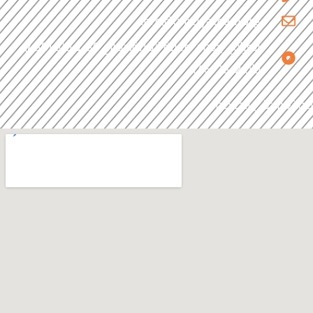
info@umelyateem.org
العراق، بغداد، مدينة الحرية، شارع 30، محلة (438)،
دار146/25/21
موقعنا على الخارطة