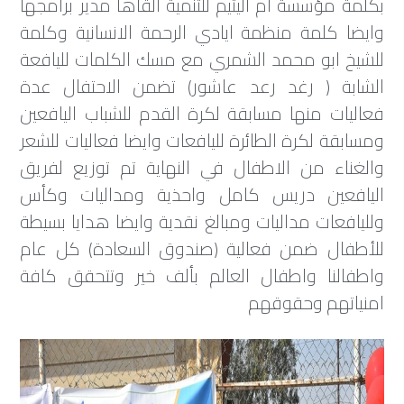
بكلمة مؤسسة ام اليتيم للتنمية ألقاها مدير برامجها
وايضا كلمة منظمة ايادي الرحمة الانسانية وكلمة
للشيخ ابو محمد الشمري مع مسك الكلمات لليافعة
الشابة ( رغد رعد عاشور) تضمن الاحتفال عدة
فعاليات منها مسابقة لكرة القدم للشباب اليافعين
ومسابقة لكرة الطائرة لليافعات وايضا فعاليات للشعر
والغناء من الاطفال في النهاية تم توزيع لفريق
اليافعين دريس كامل واحذية ومداليات وكأس
ولليافعات مداليات ومبالغ نقدية وايضا هدايا بسيطة
للأطفال ضمن فعالية (صندوق السعادة) كل عام
واطفالنا واطفال العالم بألف خير وتتحقق كافة
امنياتهم وحقوقهم