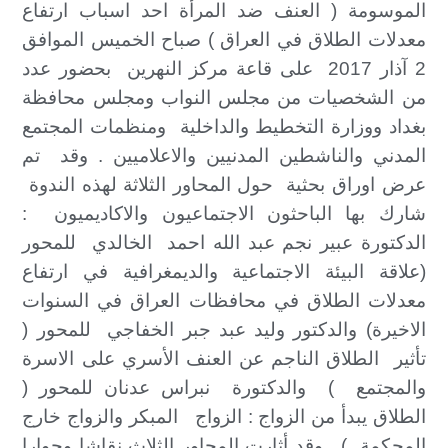
الموسومة ( العنف ضد المرأة احد اسباب ارتفاع
معدلات الطلاق في العراق ) صباح الخميس الموافق
2 آذار 2017 على قاعة مركز النهرين بحضور عدد
من الشخصيات من مجلس النواب ومجلس محافظة
بغداد ووزارة التخطيط والداخلية ومنظمات المجتمع
المدني والناشطين المدنيين والاعلاميين . وقد تم
عرض اوراق بحثية حول المحاور الثلاثة لهذه الندوة
شارك بها الباحثون الاجتماعيون والاكاديميون :
الدكتورة عبير نجم عبد الله احمد الخالدي للمحور
(علاقة البيئة الاجتماعية والديمغرافية في ارتفاع
معدلات الطلاق في محافظات العراق في السنوات
الاخيرة) والدكتور وليد عبد جبر الخفاجي للمحور (
تأثير الطلاق الناجم عن العنف الأسري على الاسرة
والمجتمع ) والدكتورة نبراس عدنان للمحور (
الطلاق يبدأ من الزواج : الزواج المبكر والزواج خارج
المحكمة ) . وقد أثارت المحاور الثلاث نقاشا وحوارا